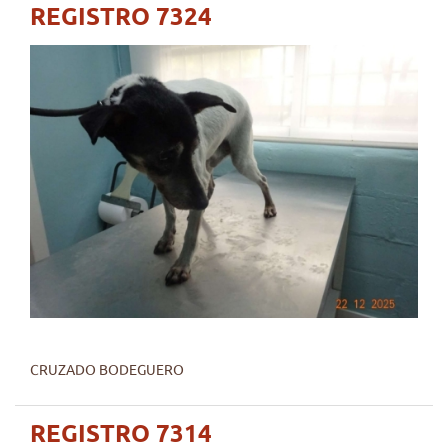
REGISTRO 7324
CRUZADO BODEGUERO
REGISTRO 7314