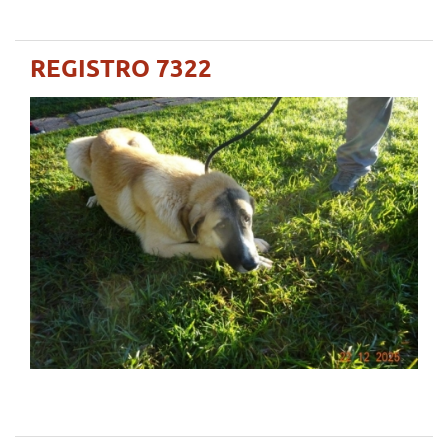
REGISTRO 7322