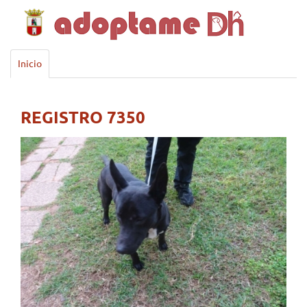
Inicio
REGISTRO 7350